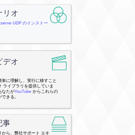
ナリオ
erve UDP のインストー
ビデオ
簡単に理解し、実行に移すこと
オ ライブラリを提供していま
あなたが
YouTube
からこれらの
ができる。
記事
リから、弊社サポート エキ